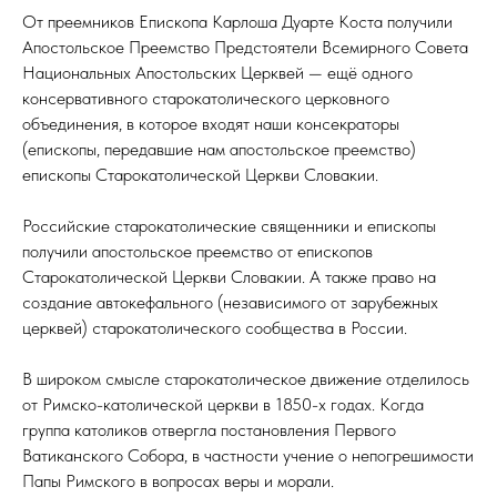
От преемников Епископа Карлоша Дуарте Коста получили
Апостольское Преемство Предстоятели Всемирного Совета
Национальных Апостольских Церквей — ещё одного
консервативного старокатолического церковного
объединения, в которое входят наши консекраторы
(епископы, передавшие нам апостольское преемство)
епископы Старокатолической Церкви Словакии.
Российские старокатолические священники и епископы
получили апостольское преемство от епископов
Старокатолической Церкви Словакии. А также право на
создание автокефального (независимого от зарубежных
церквей) старокатолического сообщества в России.
В широком смысле старокатолическое движение отделилось
от Римско-католической церкви в 1850-х годах. Когда
группа католиков отвергла постановления Первого
Ватиканского Собора, в частности учение о непогрешимости
Папы Римского в вопросах веры и морали.