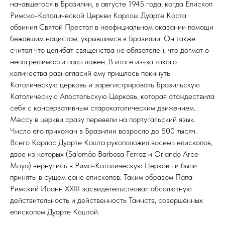
начавшегося в Бразилии, в августе 1945 года, когда Епископ
Римско-Католической Церкви Карлош Дуарте Коста
обвинил Святой Престол в неофициальном оказании помощи
бежавшим нацистам, укрывшимся в Бразилии. Он также
считал что целибат священства не обязателен, что догмат о
непогрешимости папы ложен. В итоге из-за такого
количества разногласий ему пришлось покинуть
Католическую церковь и зарегистрировать Бразильскую
Католическую Апостольскую Церковь, которая отождествила
себя с консервативным старокатолическим движением..
Мессу в церкви сразу перевели на португальский язык.
Число его прихожан в Бразилии возросло до 500 тысяч.
Всего Карлос Дуарте Кошта рукоположил восемь епископов,
двое из которых (Salomâo Barbosa Ferraz и Orlando Arce-
Moya) вернулись в Римо-Католическую Церковь и были
приняты в сущем сане епископов. Таким образом Папа
Римский Иоанн XXIII засвидетельствовал абсолютную
действительность и действенность Таинств, совершённых
епископом Дуарте Коштой.