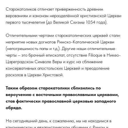
Старокатоликов отличает приверженность древним
верованиям и канонам неразделённой христианской Церкви
первого тысячелетия (до Великой Схизмы 1054 года).
Отличительными чертами старокатолических церквей стали:
неприятие новых догматов Римско-Католической Церкви
(непогрешимость папы и т.д.). Другие наши отличительные
черты – это брачный епископат, отсутствие Filioque в Никео-
Цареградском Символе Веры и курс на сближение
консервативных апостольских Церквей и преодоление
расколов в Церкви Христовой.
Таким образом старокатолики сблизились по
вероучению с восточными православными церквами,
став фактически православной церковью западного
обряда.
На сегодняшний день, к сожалению, мы не находимся в
каноническом и евхаристическом общении с Римом и