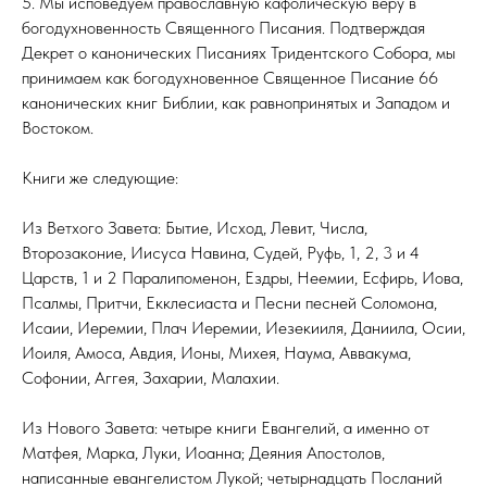
5. Мы исповедуем православную кафолическую веру в
богодухновенность Священного Писания. Подтверждая
Декрет о канонических Писаниях Тридентского Собора, мы
принимаем как богодухновенное Священное Писание 66
канонических книг Библии, как равнопринятых и Западом и
Востоком.
Книги же следующие:
Из Ветхого Завета: Бытие, Исход, Левит, Числа,
Второзаконие, Иисуса Навина, Судей, Руфь, 1, 2, 3 и 4
Царств, 1 и 2 Паралипоменон, Ездры, Неемии, Есфирь, Иова,
Псалмы, Притчи, Екклесиаста и Песни песней Соломона,
Исаии, Иеремии, Плач Иеремии, Иезекииля, Даниила, Осии,
Иоиля, Амоса, Авдия, Ионы, Михея, Наума, Аввакума,
Софонии, Аггея, Захарии, Малахии.
Из Нового Завета: четыре книги Евангелий, а именно от
Матфея, Марка, Луки, Иоанна; Деяния Апостолов,
написанные евангелистом Лукой; четырнадцать Посланий