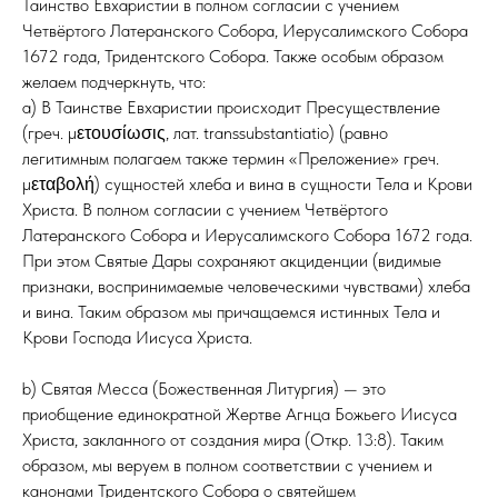
Таинство Евхаристии в полном согласии с учением
Четвёртого Латеранского Собора, Иерусалимского Собора
1672 года, Тридентского Собора. Также особым образом
желаем подчеркнуть, что:
а) В Таинстве Евхаристии происходит Пресуществление
(греч. μετουσίωσις, лат. transsubstantiatio) (равно
легитимным полагаем также термин «Преложение» греч.
μεταβολή) сущностей хлеба и вина в сущности Тела и Крови
Христа. В полном согласии с учением Четвёртого
Латеранского Собора и Иерусалимского Собора 1672 года.
При этом Святые Дары сохраняют акциденции (видимые
признаки, воспринимаемые человеческими чувствами) хлеба
и вина. Таким образом мы причащаемся истинных Тела и
Крови Господа Иисуса Христа.
b) Святая Месса (Божественная Литургия) — это
приобщение единократной Жертве Агнца Божьего Иисуса
Христа, закланного от создания мира (Откр. 13:8). Таким
образом, мы веруем в полном соответствии с учением и
канонами Тридентского Собора о святейшем