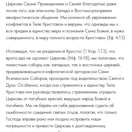
Церковь Своим Провидением и Своей Благодатью даже
после того, как епископы Запада и Востока разорвали
евхаристическое общение. Мы молимся об уврачевании
конфликтов в Теле Христовом и веруем, что однажды мы «…
все придем в единство веры и познания Сына Божия, в мужа
совершенного, в меру полного возраста Христова» (Еф. 4:13).
Исповедуя, что не разделился Христос (1 Кор. 1:13), что
врата ада не одолеют Церковь (Мф. 16:18), мы полагаем, что
поместные соборы как западных, так и восточных церквей,
придерживающихся кафолической ортодоксии Семи
Вселенских Соборов, проходили под водительством Святого
Духа. Особенно, когда они стремились к единству Тела
Христова или руководствовались стремлением оградить
Церковь от пагубных ересей, ведущих народ Божий в
погибель. Мы не берём на себя дерзновение судить об
ошибочности суждений святых отцов, полагая, что только
Господь вправе рано или поздно исправить наши
погрешности и привести Церковь к долгожданному