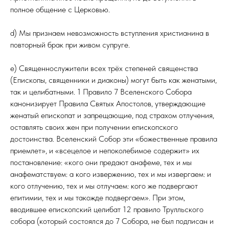
полное общение с Церковью.
d) Мы признаем невозможность вступления христианина в
повторный брак при живом супруге.
e) Священнослужители всех трёх степеней священства
(Епископы, священники и диаконы) могут быть как женатыми,
так и целибатными. 1 Правило 7 Вселенского Собора
канонизирует Правила Святых Апостолов, утверждающие
женатый епископат и запрещающие, под страхом отлучения,
оставлять своих жен при получении епископского
достоинства. Вселенский Собор эти «божественные правила
приемлет», и «всецелое и непоколебимое содержит» их
постановление: «кого они предают анафеме, тех и мы
анафематствуем: а кого извержению, тех и мы извергаем: и
кого отлучению, тех и мы отлучаем: кого же подвергают
епитимии, тех и мы такожде подвергаем». При этом,
вводившее епископский целибат 12 правило Трулльского
собора (который состоялся до 7 Собора, не был подписан и