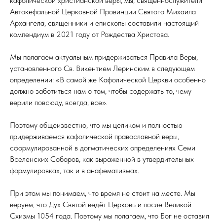
кафолической христианской веры, мы, священнослужители
Автокефальной Церковной Провинции Святого Михаила
Архангела, священники и епископы составили настоящий
компендиум в 2021 году от Рождества Христова.
Мы полагаем актуальным придерживаться Правила Веры,
установленного Св. Викентием Леринским в следующем
определении: «В самой же Кафолической Церкви особенно
должно заботиться нам о том, чтобы содержать то, чему
верили повсюду, всегда, все».
Поэтому общеизвестно, что мы целиком и полностью
придерживаемся кафолической православной веры,
сформулированной в догматических определениях Семи
Вселенских Соборов, как выраженной в утвердительных
формулировках, так и в анафематизмах.
При этом мы понимаем, что время не стоит на месте. Мы
веруем, что Дух Святой ведёт Церковь и после Великой
Схизмы 1054 года. Поэтому мы полагаем, что Бог не оставил