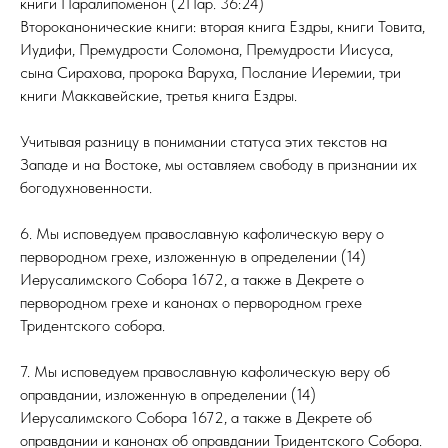
книги Паралипоменон (2Пар. 36:24)
Второканонические книги: вторая книга Ездры, книги Товита,
Иудифи, Премудрости Соломона, Премудрости Иисуса,
сына Сирахова, пророка Варуха, Послание Иеремии, три
книги Маккавейские, третья книга Ездры.
Учитывая разницу в понимании статуса этих текстов на
Западе и на Востоке, мы оставляем свободу в признании их
богодухновенности.
6. Мы исповедуем православную кафолическую веру о
первородном грехе, изложенную в определении (14)
Иерусалимского Собора 1672, а также в Декрете о
первородном грехе и канонах о первородном грехе
Тридентского собора.
7. Мы исповедуем православную кафолическую веру об
оправдании, изложенную в определении (14)
Иерусалимского Собора 1672, а также в Декрете об
оправдании и канонах об оправдании Тридентского Собора.