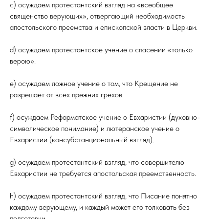
с) осуждаем протестантский взгляд на «всеобщее
священство верующих», отвергающий необходимость
апостольского преемства и епископской власти в Церкви.
d) осуждаем протестантское учение о спасении «только
верою».
e) осуждаем ложное учение о том, что Крещение не
разрешает от всех прежних грехов.
f) осуждаем Реформатское учение о Евхаристии (духовно-
символическое понимание) и лютеранское учение о
Евхаристии (консубстанциональный взгляд).
g) осуждаем протестантский взгляд, что совершителю
Евхаристии не требуется апостольская преемственность.
h) осуждаем протестантский взгляд, что Писание понятно
каждому верующему, и каждый может его толковать без
подготовки.