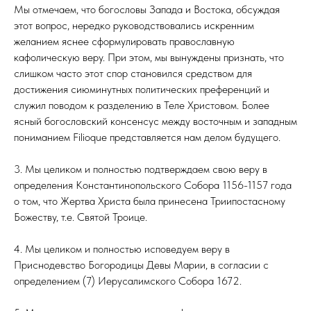
Мы отмечаем, что богословы Запада и Востока, обсуждая
этот вопрос, нередко руководствовались искренним
желанием яснее сформулировать православную
кафолическую веру. При этом, мы вынуждены признать, что
слишком часто этот спор становился средством для
достижения сиюминутных политических преференций и
служил поводом к разделению в Теле Христовом. Более
ясный богословский консенсус между восточным и западным
пониманием Filioque представляется нам делом будущего.
3. Мы целиком и полностью подтверждаем свою веру в
определения Константинопольского Собора 1156-1157 года
о том, что Жертва Христа была принесена Триипостасному
Божеству, т.е. Святой Троице.
4. Мы целиком и полностью исповедуем веру в
Приснодевство Богородицы Девы Марии, в согласии с
определением (7) Иерусалимского Собора 1672.