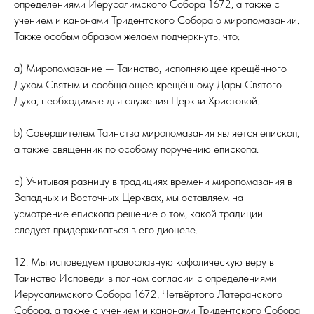
определениями Иерусалимского Собора 1672, а также с
учением и канонами Тридентского Собора о миропомазании.
Также особым образом желаем подчеркнуть, что:
а) Миропомазание — Таинство, исполняющее крещённого
Духом Святым и сообщающее крещённому Дары Святого
Духа, необходимые для служения Церкви Христовой.
b) Совершителем Таинства миропомазания является епископ,
а также священник по особому поручению епископа.
с) Учитывая разницу в традициях времени миропомазания в
Западных и Восточных Церквах, мы оставляем на
усмотрение епископа решение о том, какой традиции
следует придерживаться в его диоцезе.
12. Мы исповедуем православную кафолическую веру в
Таинство Исповеди в полном согласии с определениями
Иерусалимского Собора 1672, Четвёртого Латеранского
Собора, а также с учением и канонами Тридентского Собора