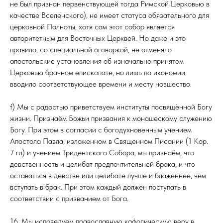
не был признан первенствующей тогда Римской Церковью в
качестве Вселенского), не имеет статуса обязательного для
церковной Полноты, хотя сам этот собор является
авторитетным для Восточных Церквей. Но даже и это
правило, со специальной оговоркой, не отменяло
апостольские установления об изначально принятом
Церковью брачном епископате, но лишь по икономии
вводило соответствующее времени и месту новшество.
f) Мы с радостью приветствуем институты посвящённой Богу
жизни. Признаём Божьи призвания к монашескому служению
Богу. При этом в согласии с богодухновенным учением
Апостола Павла, изложенном в Священном Писании (1 Кор.
7 гл) и учением Тридентского Собора, мы признаём, что
девственность и целибат предпочтительней брака, и что
оставаться в девстве или целибате лучше и блаженнее, чем
вступать в брак. При этом каждый должен поступать в
соответствии с призванием от Бога.
16. Мы исповедуем православную кафолическую веру в